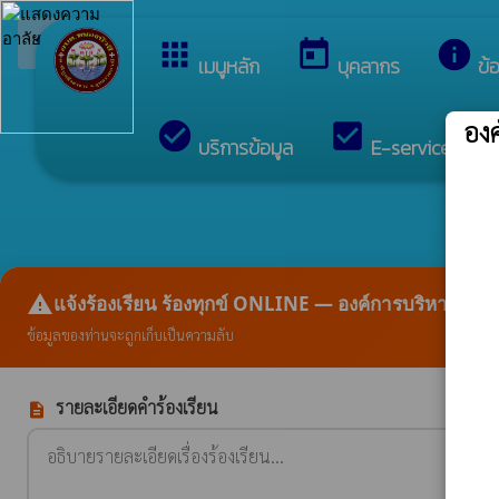
arrow_back_ios
ยินดีต้อน
กลับเมนูหลัก
apps
today
info
เมนูหลัก
บุคลากร
ข้
อง
check_circle
check_box
c
บริการข้อมูล
E-services
report_problem
แจ้งร้องเรียน ร้องทุกข์ ONLINE — องค์การบริหารส่ว
ข้อมูลของท่านจะถูกเก็บเป็นความลับ
รายละเอียดคำร้องเรียน
description