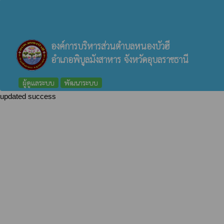
องค์การบริหารส่วนตำบลหนองบัวฮี
อำเภอพิบูลมังสาหาร จังหวัดอุบลราชธานี
ผู้ดูแลระบบ
พัฒนาระบบ
updated success