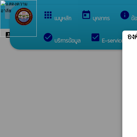
arrow_back_ios
ยินดีต้อน
กลับเมนูหลัก
apps
today
info
เมนูหลัก
บุคลากร
ข้
account_box
อง
หน่วยตรวจสอบภายใน
check_circle
check_box
c
บริการข้อมูล
E-services