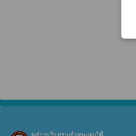
องค์การบริหารส่วนตำบลหนองบัวฮี