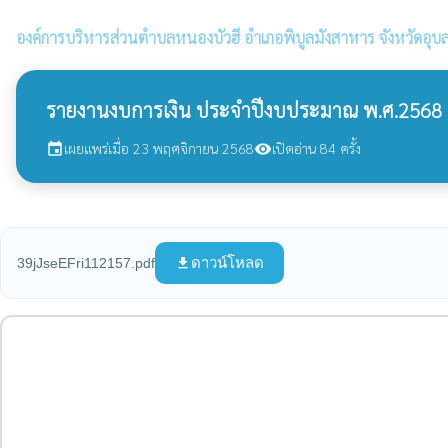
องค์การบริหารส่วนตำบลหนองบัวฮี
อำเภอพิบูลมังสาหาร จังหวัดอุบ
รายงานงบการเงิน ประจำปีงบประมาณ พ.ศ.2568
เผยแพร่เมื่อ 23 พฤศจิกายน 2568
เปิดอ่าน 84 ครั้ง
event
visibility
ดาวน์โหลด
39jJseEFri112157.pdf
file_download