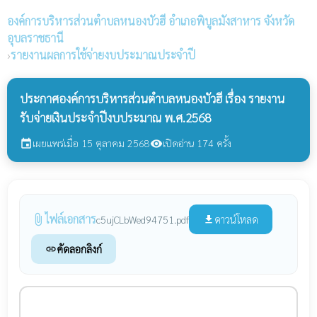
องค์การบริหารส่วนตำบลหนองบัวฮี
อำเภอพิบูลมังสาหาร จังหวัด
อุบลราชธานี
›
รายงานผลการใช้จ่ายงบประมาณประจำปี
ประกาศองค์การบริหารส่วนตำบลหนองบัวฮี เรื่อง รายงาน
รับจ่ายเงินประจำปีงบประมาณ พ.ศ.2568
เผยแพร่เมื่อ 15 ตุลาคม 2568
เปิดอ่าน 174 ครั้ง
event
visibility
ไฟล์เอกสาร
attach_file
ดาวน์โหลด
c5ujCLbWed94751.pdf
file_download
คัดลอกลิงก์
link