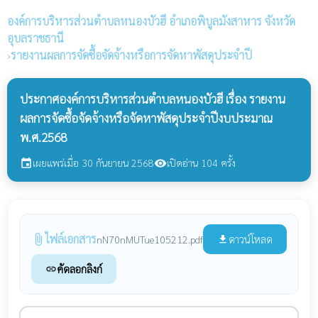
องค์การบริหารส่วนตำบลหนองบัวฮี
อำเภอพิบูลมังสาหาร จังหวัด
อุบลราชธานี
›
รายงานผลการจัดซื้อจัดจ้างหรือการจัดหาพัสดุประจำปี
ประกาศองค์การบริหารส่วนตำบลหนองบัวฮี เรื่อง รายงาน
ผลการจัดซื้อจัดจ้างหรือจัดหาพัสดุประจำปีงบประมาณ
พ.ศ.2568
เผยแพร่เมื่อ 30 กันยายน 2568
เปิดอ่าน 104 ครั้ง
event
visibility
ไฟล์เอกสาร
attach_file
ดาวน์โหลด
nN70nMUTue105212.pdf
file_download
คัดลอกลิงก์
link