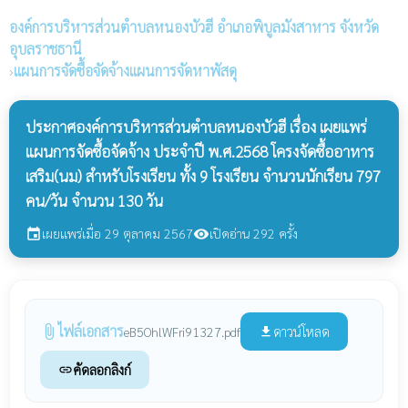
องค์การบริหารส่วนตำบลหนองบัวฮี
อำเภอพิบูลมังสาหาร จังหวัด
อุบลราชธานี
›
แผนการจัดซื้อจัดจ้างแผนการจัดหาพัสดุ
ประกาศองค์การบริหารส่วนตำบลหนองบัวฮี เรื่อง เผยแพร่
แผนการจัดซื้อจัดจ้าง ประจำปี พ.ศ.2568 โครงจัดซื้ออาหาร
เสริม(นม) สำหรับโรงเรียน ทั้ง 9 โรงเรียน จำนวนนักเรียน 797
คน/วัน จำนวน 130 วัน
เผยแพร่เมื่อ 29 ตุลาคม 2567
เปิดอ่าน 292 ครั้ง
event
visibility
ไฟล์เอกสาร
attach_file
ดาวน์โหลด
eB5OhlWFri91327.pdf
file_download
คัดลอกลิงก์
link