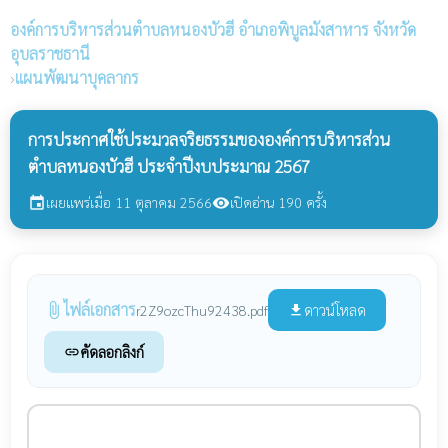
องค์การบริหารส่วนตำบลหนองบัวฮี
อำเภอพิบูลมังสาหาร จังหวัด
อุบลราชธานี
›
แผนพัฒนาบุคลากร
การประกาศใช้ประมวลจริยธรรมขององค์การบริหารส่วน
ตำบลหนองบัวฮี ประจำปีงบประมาณ 2567
เผยแพร่เมื่อ 11 ตุลาคม 2566
เปิดอ่าน 190 ครั้ง
event
visibility
ไฟล์เอกสาร
attach_file
ดาวน์โหลด
r2Z9ozcThu92438.pdf
file_download
คัดลอกลิงก์
link