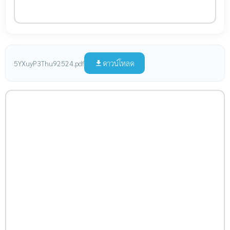
ดาวน์โหลด
5YXuyP3Thu92524.pdf
file_download