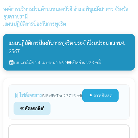
องค์การบริหารส่วนตำบลหนองบัวฮี
อำเภอพิบูลมังสาหาร จังหวัด
อุบลราชธานี
›
แผนปฏิบัติการป้องกันการทุจริต
แผนปฏิบัติการป้องกันการทุจริต ประจำปีงบประมาณ พ.ศ.
2567
เผยแพร่เมื่อ 24 เมษายน 2567
เปิดอ่าน 223 ครั้ง
event
visibility
ไฟล์เอกสาร
attach_file
ดาวน์โหลด
WIBzfEgThu23715.pdf
file_download
คัดลอกลิงก์
link