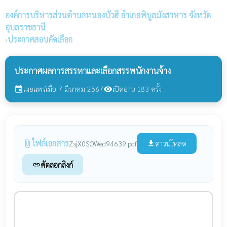
องค์การบริหารส่วนตำบลหนองบัวฮี
อำเภอพิบูลมังสาหาร จังหวัด
อุบลราชธานี
›
ประกาศสอบคัดเลือก
ประกาศผลการสรรหาและเลือกสรรพนักงานจ้าง
เผยแพร่เมื่อ 7 มีนาคม 2567
เปิดอ่าน 183 ครั้ง
event
visibility
ไฟล์เอกสาร
attach_file
ดาวน์โหลด
ZsjX0SOWed94639.pdf
file_download
คัดลอกลิงก์
link