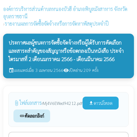
องค์การบริหารส่วนตำบลหนองบัวฮี
อำเภอพิบูลมังสาหาร จังหวัด
อุบลราชธานี
›
รายงานผลการจัดซื้อจัดจ้างหรือการจัดหาพัสดุประจำปี
ประกาศผลผู้ชนะการจัดซื้อจัดจ้างหรือผู้ได้รับการคัดเลือก
และสาระสำคัญของสัญญาหรือข้อตกลงเป็นหนังสือ ประจำ
ไตรมาสที่ 2 เดือนมกราคม 2566 - เดือนมีนาคม 2566
เผยแพร่เมื่อ 3 เมษายน 2566
เปิดอ่าน 209 ครั้ง
event
visibility
ไฟล์เอกสาร
attach_file
ดาวน์โหลด
rMj4V6EWed94212.pdf
file_download
คัดลอกลิงก์
link