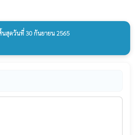
นสุดวันที่ 30 กันยายน 2565