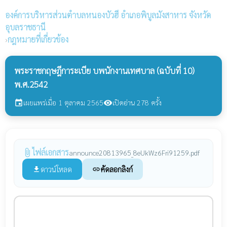
องค์การบริหารส่วนตำบลหนองบัวฮี
อำเภอพิบูลมังสาหาร จังหวัด
อุบลราชธานี
›
กฎหมายที่เกี่ยวข้อง
พระราชกฤษฎีการะเบีย บพนักงานเทศบาล (ฉบับที่ 10)
พ.ศ.2542
เผยแพร่เมื่อ 1 ตุลาคม 2565
เปิดอ่าน 278 ครั้ง
event
visibility
ไฟล์เอกสาร
attach_file
announce20813965_8eUkWz6Fri91259.pdf
ดาวน์โหลด
คัดลอกลิงก์
file_download
link