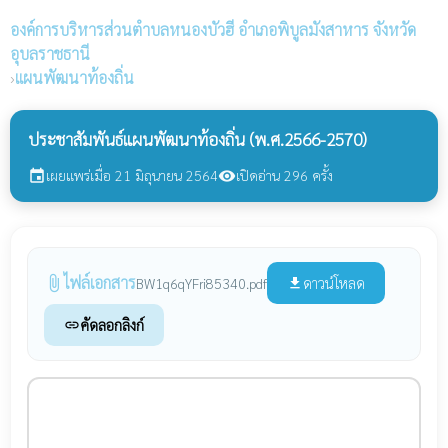
องค์การบริหารส่วนตำบลหนองบัวฮี
อำเภอพิบูลมังสาหาร จังหวัด
อุบลราชธานี
›
แผนพัฒนาท้องถิ่น
ประชาสัมพันธ์แผนพัฒนาท้องถิ่น (พ.ศ.2566-2570)
เผยแพร่เมื่อ 21 มิถุนายน 2564
เปิดอ่าน 296 ครั้ง
event
visibility
ไฟล์เอกสาร
attach_file
ดาวน์โหลด
BW1q6qYFri85340.pdf
file_download
คัดลอกลิงก์
link